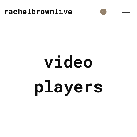
rachelbrownlive
0
video
players